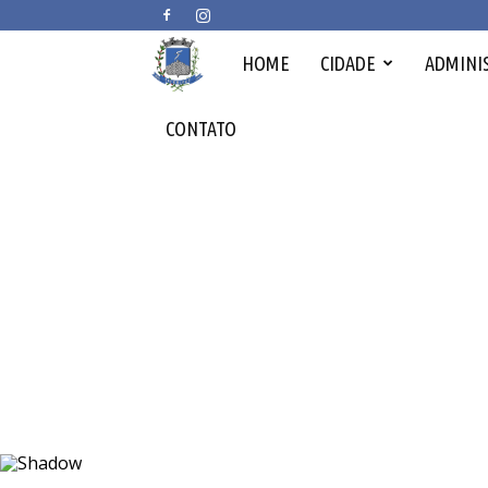
Prefeitura
HOME
CIDADE
ADMINI
Municipal
CONTATO
de
Arceburgo