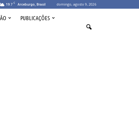
C
19.7
domingo, agosto 9, 2026
Arceburgo, Brasil
ÇÃO
PUBLICAÇÕES