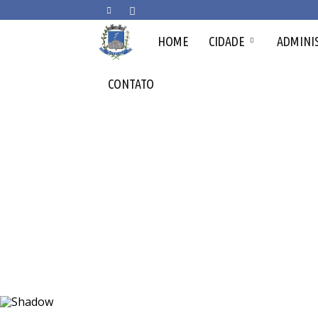
Prefeitura
HOME
CIDADE
ADMINI
Municipal
CONTATO
de
Arceburgo