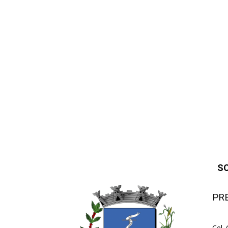
S
PR
Cel.