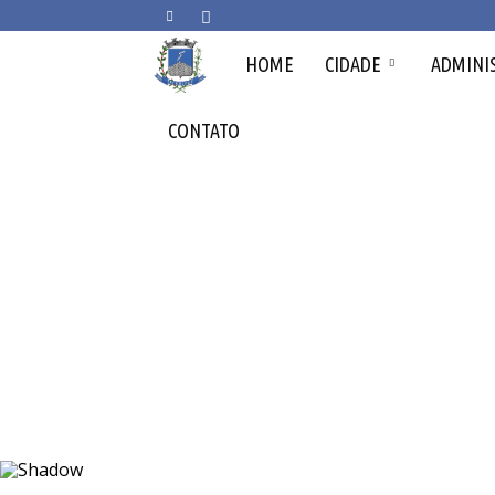
Prefeitura
HOME
CIDADE
ADMINI
Municipal
CONTATO
de
Arceburgo