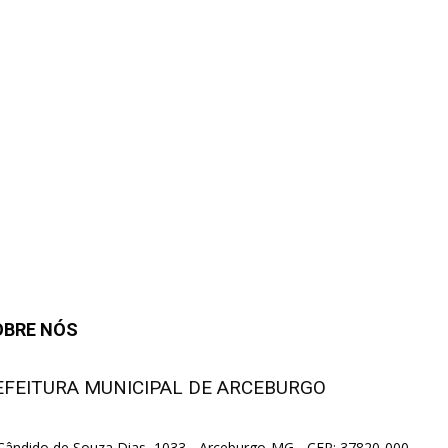
OBRE NÓS
EFEITURA MUNICIPAL DE ARCEBURGO
 Cândido de Souza Dias, 1033 - Arceburgo-MG - CEP: 37820-000