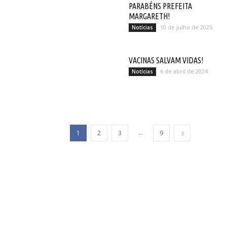
PARABÉNS PREFEITA
MARGARETH!
10 de julho de 2025
Notícias
VACINAS SALVAM VIDAS!
6 de abril de 2024
Notícias
...
1
2
3
9